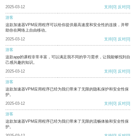
2025-03-12
支持
[0]
反对
[0]
游客
这款加速器VPM应用程序可以给你提供最高速度和安全性的连接，并帮
助你在网络上自由移动。
2025-03-12
支持
[0]
反对
[0]
游客
这款app的课程非常丰富，可以满足我不同的学习需求，让我能够找到自
己感兴趣的知识。
2025-03-12
支持
[0]
反对
[0]
游客
这款加速器VPM应用程序已经为我们带来了无限的隐私保护和安全性保
护。
2025-03-12
支持
[0]
反对
[0]
游客
这款加速器VPM应用程序已经为我们带来了无限的流畅体验和安全性保
护。
2025-03-12
支持
[0]
反对
[0]