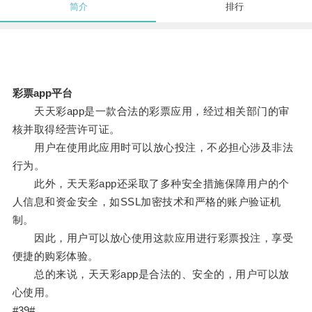
简介
排行
彩票app平台
天天彩app是一款合法的彩票应用，经过相关部门的审
核并取得经营许可证。
用户在使用此应用时可以放心投注，不必担心涉及非法
行为。
此外，天天彩app还采取了多种安全措施保障用户的个
人信息和资金安全，如SSL加密技术和严格的账户验证机
制。
因此，用户可以放心使用这款应用进行彩票投注，享受
便捷的购彩体验。
总的来说，天天彩app是合法的、安全的，用户可以放
心使用。
#39#