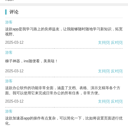
评论
游客
这款app是我学习路上的良师益友，让我能够随时随地学习新知识，拓宽
视野。
2025-03-12
支持
[0]
反对
[0]
游客
梯子神器，ins随便看，美美哒！
2025-03-12
支持
[0]
反对
[0]
游客
这款办公软件的功能非常全面，涵盖了文档、表格、演示文稿等各个方
面。我可以使用它来完成日常办公的所有任务，非常方便。
2025-03-12
支持
[0]
反对
[0]
游客
这款加速器app的操作有点复杂，可以简化一下，比如将设置页面进行优
化。