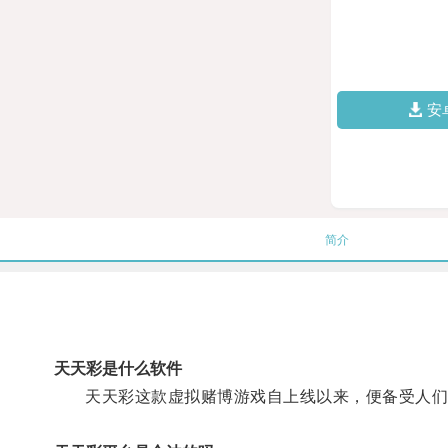
安
简介
天天彩是什么软件
天天彩这款虚拟赌博游戏自上线以来，便备受人们