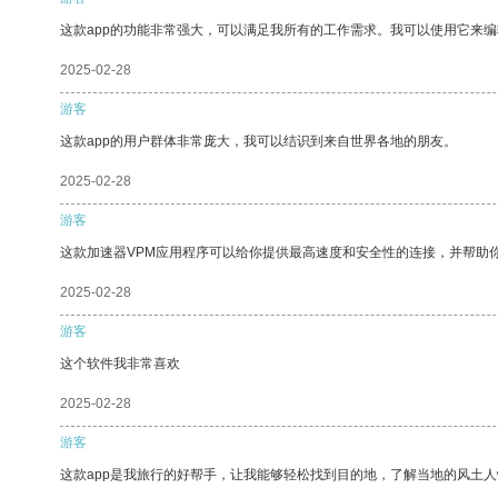
这款app的功能非常强大，可以满足我所有的工作需求。我可以使用它来
2025-02-28
游客
这款app的用户群体非常庞大，我可以结识到来自世界各地的朋友。
2025-02-28
游客
这款加速器VPM应用程序可以给你提供最高速度和安全性的连接，并帮助
2025-02-28
游客
这个软件我非常喜欢
2025-02-28
游客
这款app是我旅行的好帮手，让我能够轻松找到目的地，了解当地的风土人