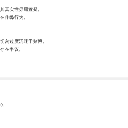
其真实性毋庸置疑。
在作弊行为。
。
切勿过度沉迷于赌博。
存在争议。
心。