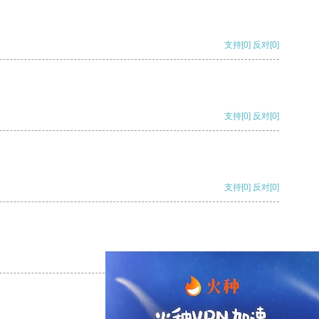
支持
[0]
反对
[0]
支持
[0]
反对
[0]
支持
[0]
反对
[0]
支持
[0]
反对
[0]