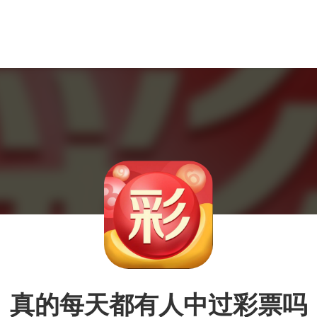
真的每天都有人中过彩票吗