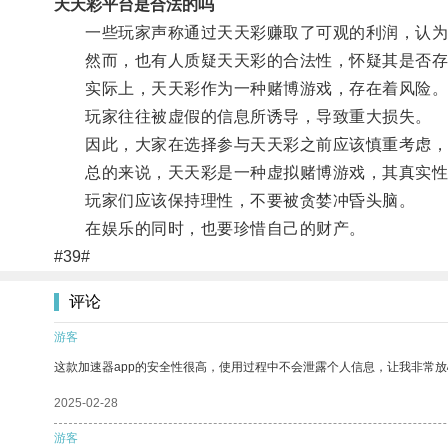
天天彩平台是合法的吗
一些玩家声称通过天天彩赚取了可观的利润，认为
然而，也有人质疑天天彩的合法性，怀疑其是否存
实际上，天天彩作为一种赌博游戏，存在着风险
玩家往往被虚假的信息所诱导，导致重大损失。
因此，大家在选择参与天天彩之前应该慎重考虑，
总的来说，天天彩是一种虚拟赌博游戏，其真实性
玩家们应该保持理性，不要被贪婪冲昏头脑。
在娱乐的同时，也要珍惜自己的财产。
#39#
评论
游客
这款加速器app的安全性很高，使用过程中不会泄露个人信息，让我非常放
2025-02-28
游客