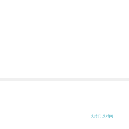
支持
[0]
反对
[0]