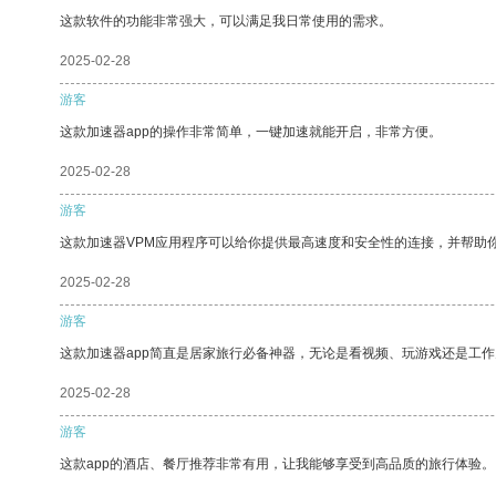
这款软件的功能非常强大，可以满足我日常使用的需求。
2025-02-28
游客
这款加速器app的操作非常简单，一键加速就能开启，非常方便。
2025-02-28
游客
这款加速器VPM应用程序可以给你提供最高速度和安全性的连接，并帮助
2025-02-28
游客
这款加速器app简直是居家旅行必备神器，无论是看视频、玩游戏还是工
2025-02-28
游客
这款app的酒店、餐厅推荐非常有用，让我能够享受到高品质的旅行体验。