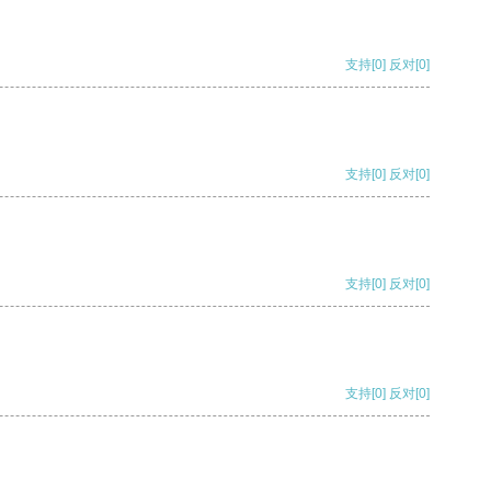
支持
[0]
反对
[0]
支持
[0]
反对
[0]
支持
[0]
反对
[0]
支持
[0]
反对
[0]