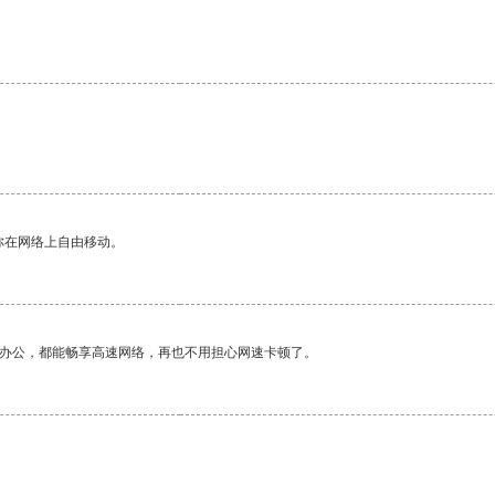
你在网络上自由移动。
作办公，都能畅享高速网络，再也不用担心网速卡顿了。