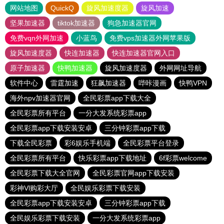
网站地图
QuickQ
旋风加速度器
旋风加速
坚果加速器
tiktok加速器
狗急加速器官网
免费vqn外网加速
小蓝鸟
免费vps加速器外网苹果版
旋风加速度器
快连加速器
快连加速器官网入口
原子加速器
快鸭加速器
旋风加速度器
外网网址导航
软件中心
雷霆加速
狂飙加速器
哔咔漫画
快鸭VPN
海外npv加速器官网
全民彩票app下载大全
全民彩票所有平台
一分大发系统彩票app
全民彩票app下载安装安卓
三分钟彩票app下载
下载全民彩票
彩6娱乐手机端
全民彩票平台登录
全民彩票所有平台
快乐彩票app下载地址
6f彩票welcome
全民彩票下载大全官网
全民彩票官网app下载安装
彩神Vl购彩大厅
全民娱乐彩票下载安装
全民彩票app下载安装安卓
三分钟彩票app下载
全民娱乐彩票下载安装
一分大发系统彩票app