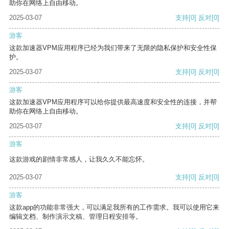
助你在网络上自由移动。
2025-03-07
支持
[0]
反对
[0]
游客
这款加速器VPM应用程序已经为我们带来了无限的隐私保护和安全性保
护。
2025-03-07
支持
[0]
反对
[0]
游客
这款加速器VPM应用程序可以给你提供最高速度和安全性的连接，并帮
助你在网络上自由移动。
2025-03-07
支持
[0]
反对
[0]
游客
这款游戏的剧情非常感人，让我久久不能忘怀。
2025-03-07
支持
[0]
反对
[0]
游客
这款app的功能非常强大，可以满足我所有的工作需求。我可以使用它来
编辑文档、制作演示文稿、管理日程安排等。