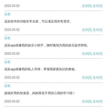
2025-03-02
支持
[0]
反对
[0]
游客
这款软件的功能非常全面，可以满足我所有需求。
2025-03-02
支持
[0]
反对
[0]
游客
这款app就像我的娱乐小助手，随时随地为我的娱乐提供帮助。
2025-03-02
支持
[0]
反对
[0]
游客
这款app就像我的私人导师，带领我探索知识的奥秘。
2025-03-02
支持
[0]
反对
[0]
游客
超级好用的加速器，妈妈再也不用担心我的学习啦！
2025-03-02
支持
[0]
反对
[0]