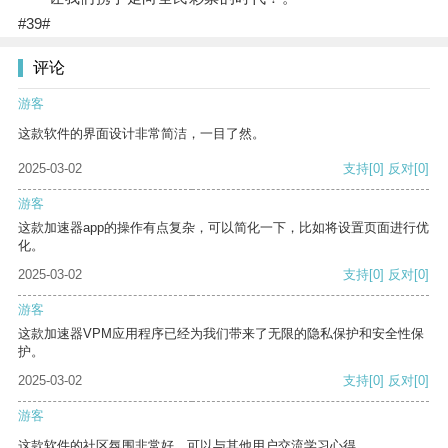
#39#
评论
游客
这款软件的界面设计非常简洁，一目了然。
2025-03-02
支持
[0]
反对
[0]
游客
这款加速器app的操作有点复杂，可以简化一下，比如将设置页面进行优
化。
2025-03-02
支持
[0]
反对
[0]
游客
这款加速器VPM应用程序已经为我们带来了无限的隐私保护和安全性保
护。
2025-03-02
支持
[0]
反对
[0]
游客
这款软件的社区氛围非常好，可以与其他用户交流学习心得。