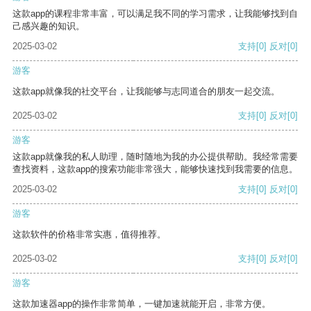
这款app的课程非常丰富，可以满足我不同的学习需求，让我能够找到自
己感兴趣的知识。
2025-03-02
支持
[0]
反对
[0]
游客
这款app就像我的社交平台，让我能够与志同道合的朋友一起交流。
2025-03-02
支持
[0]
反对
[0]
游客
这款app就像我的私人助理，随时随地为我的办公提供帮助。我经常需要
查找资料，这款app的搜索功能非常强大，能够快速找到我需要的信息。
2025-03-02
支持
[0]
反对
[0]
游客
这款软件的价格非常实惠，值得推荐。
2025-03-02
支持
[0]
反对
[0]
游客
这款加速器app的操作非常简单，一键加速就能开启，非常方便。