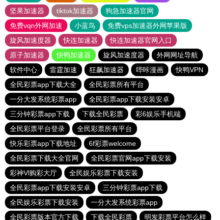
坚果加速器
tiktok加速器
狗急加速器官网
免费vqn外网加速
小蓝鸟
免费vps加速器外网苹果版
旋风加速度器
快连加速器
快连加速器官网入口
原子加速器
快鸭加速器
旋风加速度器
外网网址导航
软件中心
雷霆加速
狂飙加速器
哔咔漫画
快鸭VPN
全民彩票app下载大全
全民彩票所有平台
一分大发系统彩票app
全民彩票app下载安装安卓
三分钟彩票app下载
下载全民彩票
彩6娱乐手机端
全民彩票平台登录
全民彩票所有平台
快乐彩票app下载地址
6f彩票welcome
全民彩票下载大全官网
全民彩票官网app下载安装
彩神Vl购彩大厅
全民娱乐彩票下载安装
全民彩票app下载安装安卓
三分钟彩票app下载
全民娱乐彩票下载安装
一分大发系统彩票app
全民彩票版本官方下载
下载全民彩票
明发彩票平台怎么样