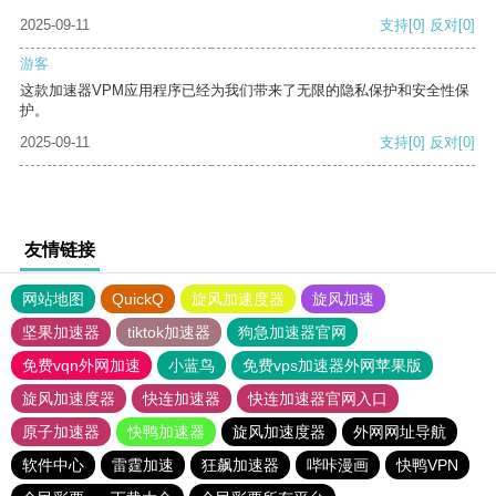
2025-09-11
支持
[0]
反对
[0]
游客
这款加速器VPM应用程序已经为我们带来了无限的隐私保护和安全性保
护。
2025-09-11
支持
[0]
反对
[0]
友情链接
网站地图
QuickQ
旋风加速度器
旋风加速
坚果加速器
tiktok加速器
狗急加速器官网
免费vqn外网加速
小蓝鸟
免费vps加速器外网苹果版
旋风加速度器
快连加速器
快连加速器官网入口
原子加速器
快鸭加速器
旋风加速度器
外网网址导航
软件中心
雷霆加速
狂飙加速器
哔咔漫画
快鸭VPN