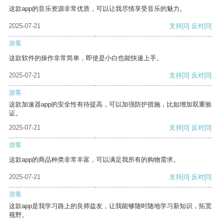
这款app的音乐资源非常优质，可以让我尽情享受音乐的魅力。
2025-07-21
支持
[0]
反对
[0]
游客
这款软件的操作非常简单，即使是小白也能快速上手。
2025-07-21
支持
[0]
反对
[0]
游客
这款加速器app的安全性有待提高，可以加强防护措施，比如增加双重验
证。
2025-07-21
支持
[0]
反对
[0]
游客
这款app的商品种类非常丰富，可以满足我所有的购物需求。
2025-07-21
支持
[0]
反对
[0]
游客
这款app是我学习路上的良师益友，让我能够随时随地学习新知识，拓宽
视野。