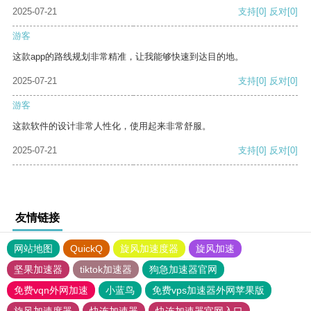
2025-07-21
支持
[0]
反对
[0]
游客
这款app的路线规划非常精准，让我能够快速到达目的地。
2025-07-21
支持
[0]
反对
[0]
游客
这款软件的设计非常人性化，使用起来非常舒服。
2025-07-21
支持
[0]
反对
[0]
友情链接
网站地图
QuickQ
旋风加速度器
旋风加速
坚果加速器
tiktok加速器
狗急加速器官网
免费vqn外网加速
小蓝鸟
免费vps加速器外网苹果版