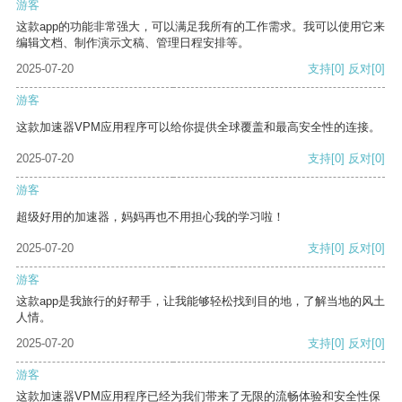
游客
这款app的功能非常强大，可以满足我所有的工作需求。我可以使用它来
编辑文档、制作演示文稿、管理日程安排等。
2025-07-20
支持
[0]
反对
[0]
游客
这款加速器VPM应用程序可以给你提供全球覆盖和最高安全性的连接。
2025-07-20
支持
[0]
反对
[0]
游客
超级好用的加速器，妈妈再也不用担心我的学习啦！
2025-07-20
支持
[0]
反对
[0]
游客
这款app是我旅行的好帮手，让我能够轻松找到目的地，了解当地的风土
人情。
2025-07-20
支持
[0]
反对
[0]
游客
这款加速器VPM应用程序已经为我们带来了无限的流畅体验和安全性保