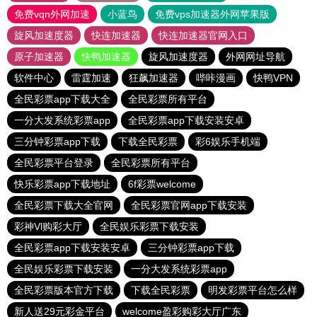
免费vqn外网加速
小蓝鸟
免费vps加速器外网苹果版
旋风加速度器
快连加速器
快连加速器官网入口
原子加速器
快鸭加速器
旋风加速度器
外网网址导航
软件中心
雷霆加速
狂飙加速器
哔咔漫画
快鸭VPN
全民彩票app下载大全
全民彩票所有平台
一分大发系统彩票app
全民彩票app下载安装安卓
三分钟彩票app下载
下载全民彩票
彩6娱乐手机端
全民彩票平台登录
全民彩票所有平台
快乐彩票app下载地址
6f彩票welcome
全民彩票下载大全官网
全民彩票官网app下载安装
彩神Vl购彩大厅
全民娱乐彩票下载安装
全民彩票app下载安装安卓
三分钟彩票app下载
全民娱乐彩票下载安装
一分大发系统彩票app
全民彩票版本官方下载
下载全民彩票
明发彩票平台怎么样
新人送29元彩金平台
welcome盈彩购彩大厅广东