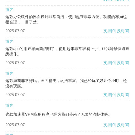
游客
这款办公软件的界面设计非常简洁，使用起来非常方便。功能的布局也
很合理，一目了然。
2025-07-07
支持
[0]
反对
[0]
游客
这款app的用户界面简洁明了，使用起来非常容易上手，让我能够快速熟
悉操作。
2025-07-07
支持
[0]
反对
[0]
游客
这款游戏非常好玩，画面精美，玩法丰富。我已经玩了好几个小时，还
没有玩腻。
2025-07-07
支持
[0]
反对
[0]
游客
这款加速器VPM应用程序已经为我们带来了无限的流畅体验。
2025-07-07
支持
[0]
反对
[0]