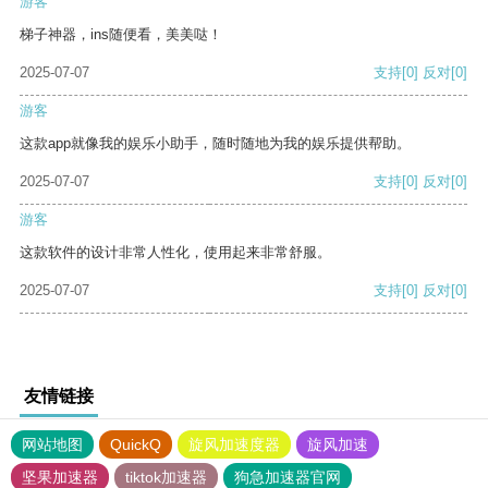
游客
梯子神器，ins随便看，美美哒！
2025-07-07
支持
[0]
反对
[0]
游客
这款app就像我的娱乐小助手，随时随地为我的娱乐提供帮助。
2025-07-07
支持
[0]
反对
[0]
游客
这款软件的设计非常人性化，使用起来非常舒服。
2025-07-07
支持
[0]
反对
[0]
友情链接
网站地图
QuickQ
旋风加速度器
旋风加速
坚果加速器
tiktok加速器
狗急加速器官网