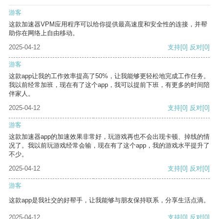
游客
这款加速器VPM应用程序可以给你提供最高速度和安全性的连接，并帮
助你在网络上自由移动。
2025-04-12
支持
[0]
反对
[0]
游客
这款app让我的工作效率提高了50%，让我能够更轻松地完成工作任务。
我以前经常加班，现在有了这个app，我可以提前下班，有更多的时间陪
伴家人。
2025-04-12
支持
[0]
反对
[0]
游客
这款加速器app的加速效果非常好，玩游戏再也不会出现卡顿、掉线的情
况了。我以前玩游戏经常会输，现在有了这个app，我的游戏水平提升了
不少。
2025-04-12
支持
[0]
反对
[0]
游客
这款app是我社交的好帮手，让我能够与朋友保持联系，分享生活点滴。
2025-04-12
支持
[0]
反对
[0]