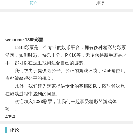
简介
排行
welcome 1388彩票
1388彩票是一个专业的娱乐平台，拥有多种精彩的彩票
游戏，如时时彩、快乐十分、PK10等，无论您是新手还是老
手，都可以在这里找到适合自己的游戏。
我们致力于提供最公平、公正的游戏环境，保证每位玩
家都能获得公平的机会。
此外，我们还为玩家提供专业的客服团队，随时解决您
在游戏过程中遇到的问题。
欢迎加入1388彩票，让我们一起享受精彩的游戏体
验！。
#39#
评论