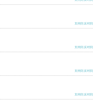
支持
[0]
反对
[0]
支持
[0]
反对
[0]
支持
[0]
反对
[0]
支持
[0]
反对
[0]