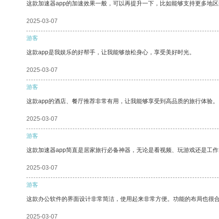
这款加速器app的加速效果一般，可以再提升一下，比如能够支持更多地
2025-03-07
游客
这款app是我娱乐的好帮手，让我能够放松身心，享受美好时光。
2025-03-07
游客
这款app的酒店、餐厅推荐非常有用，让我能够享受到高品质的旅行体验。
2025-03-07
游客
这款加速器app简直是居家旅行必备神器，无论是看视频、玩游戏还是工
2025-03-07
游客
这款办公软件的界面设计非常简洁，使用起来非常方便。功能的布局也很
2025-03-07