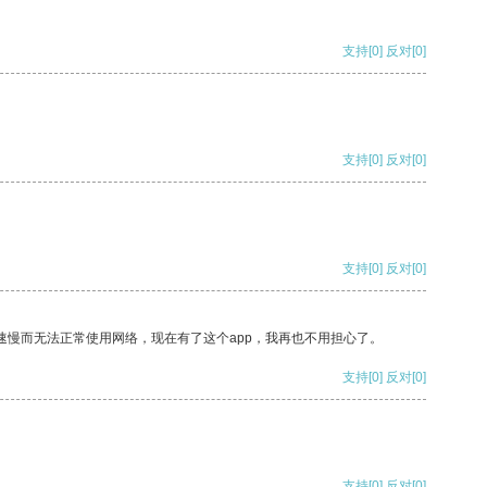
支持
[0]
反对
[0]
支持
[0]
反对
[0]
支持
[0]
反对
[0]
速慢而无法正常使用网络，现在有了这个app，我再也不用担心了。
支持
[0]
反对
[0]
支持
[0]
反对
[0]