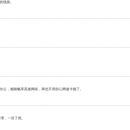
区的线路。
作办公，都能畅享高速网络，再也不用担心网速卡顿了。
合理，一目了然。