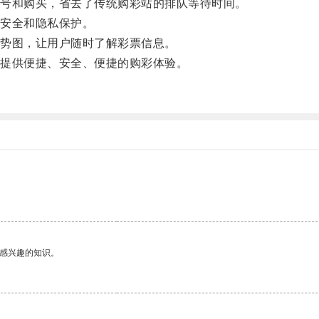
号和购买，省去了传统购彩站的排队等待时间。
安全和隐私保护。
势图，让用户随时了解彩票信息。
提供便捷、安全、便捷的购彩体验。
己感兴趣的知识。