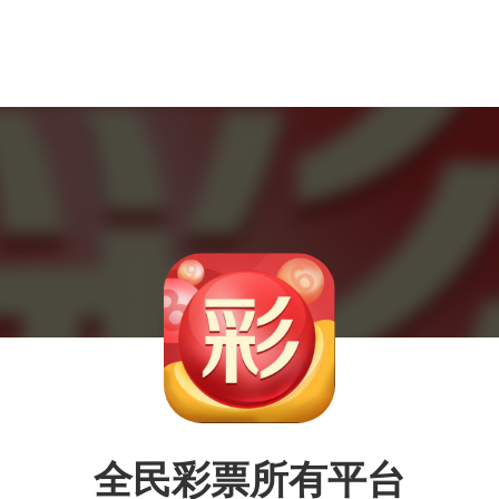
全民彩票所有平台