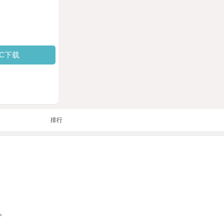
PC下载
排行
。