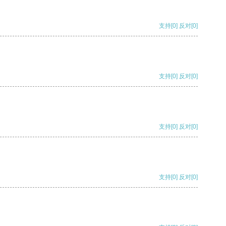
支持
[0]
反对
[0]
支持
[0]
反对
[0]
支持
[0]
反对
[0]
支持
[0]
反对
[0]