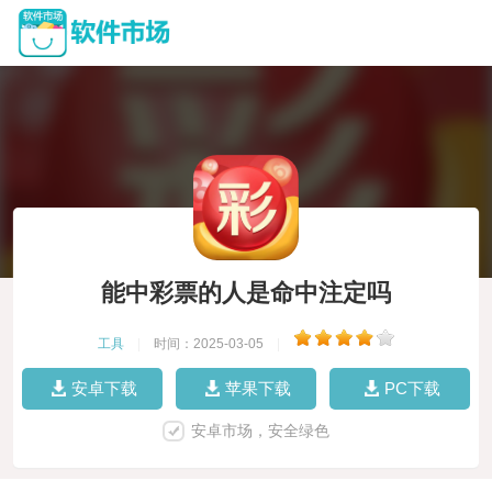
能中彩票的人是命中注定吗
工具
|
时间：2025-03-05
|
安卓下载
苹果下载
PC下载
安卓市场，安全绿色