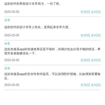
这款软件的界面设计非常简洁，一目了然。
2025-03-05
支持
[0]
反对
[0]
游客
这款软件的设计非常人性化，使用起来非常方便。
2025-03-05
支持
[0]
反对
[0]
游客
这款加速器app的加速效果还是不错的，但偶尔也会出现卡顿的情况，希
望开发者能够优化一下。
2025-03-05
支持
[0]
反对
[0]
游客
这款加速器app的安全性有待提高，可以加强防护措施，比如增加双重验
证。
2025-03-05
支持
[0]
反对
[0]