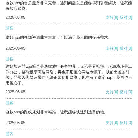
这款app的售后服务非常完善，遇到问题总是能够得到妥善解决，让我能
够放心购物。
2025-03-05
支持
[0]
反对
[0]
游客
这款app的视频资源非常丰富，可以满足我不同的娱乐需求。
2025-03-05
支持
[0]
反对
[0]
游客
这款加速器app简直是居家旅行必备神器，无论是看视频、玩游戏还是工
作办公，都能畅享高速网络，再也不用担心网速卡顿了。以前出差的时
候，经常因为网速慢而无法正常使用网络，现在有了这个app，我再也不
用担心了。
2025-03-05
支持
[0]
反对
[0]
游客
这款app的路线规划非常精准，让我能够快速到达目的地。
2025-03-05
支持
[0]
反对
[0]
游客