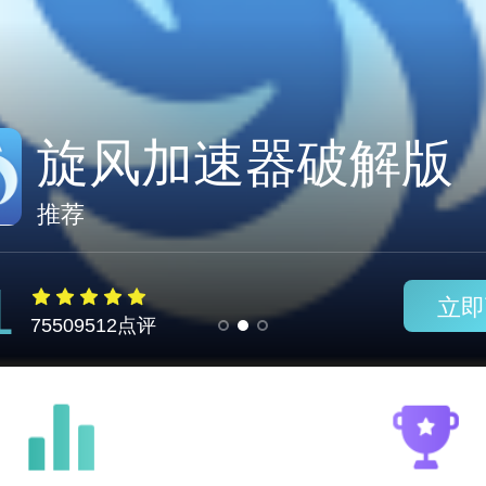
免费的i
推荐
1
立即
75509512点评