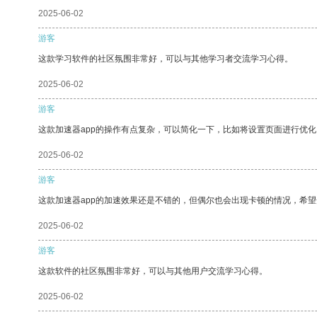
2025-06-02
游客
这款学习软件的社区氛围非常好，可以与其他学习者交流学习心得。
2025-06-02
游客
这款加速器app的操作有点复杂，可以简化一下，比如将设置页面进行优化
2025-06-02
游客
这款加速器app的加速效果还是不错的，但偶尔也会出现卡顿的情况，希
2025-06-02
游客
这款软件的社区氛围非常好，可以与其他用户交流学习心得。
2025-06-02