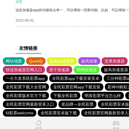
游客
这款加速器app的功能有点单一，可以增加一些新功能。比如，可以增加
2025-06-02
友情链接
网站地图
QuickQ
旋风加速度器
旋风加速
坚果加速器
快连加速器官网入口
原子加速器
快鸭加速器
旋风加速度器
一分大发系统彩票app
全民彩票app下载安装安卓
三分钟彩票a
全民彩票下载大全官网
全民彩票官网app下载安装
彩神Vl购彩
全民彩票版本官方下载
下载全民彩票
明发彩票平台怎么样
全民彩票官网最新登录入口
老品牌—全民彩票
全民彩票安卓版
6f彩票welcome
全民彩票安卓版下载
全民彩票官网最新登录入
首页
安卓