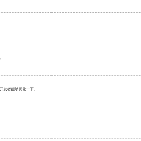
。
望开发者能够优化一下。