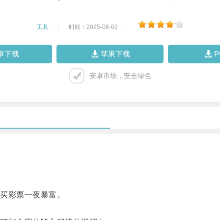
工具
|
时间：2025-06-02
|
卓下载
苹果下载
安卓市场，安全绿色
买彩票一夜暴富。