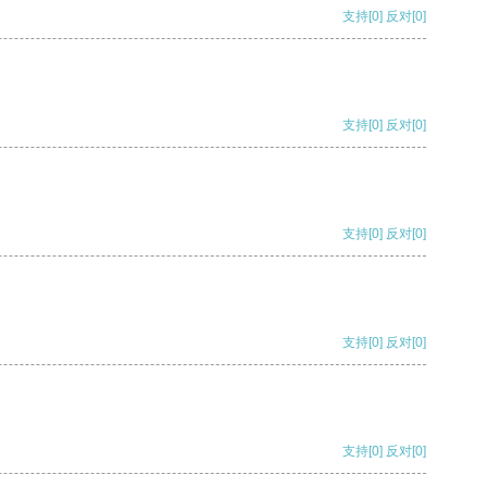
支持
[0]
反对
[0]
支持
[0]
反对
[0]
支持
[0]
反对
[0]
支持
[0]
反对
[0]
支持
[0]
反对
[0]