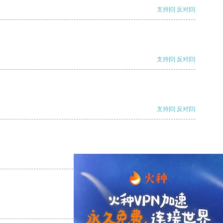
支持
[0]
反对
[0]
支持
[0]
反对
[0]
支持
[0]
反对
[0]
支持
[0]
反对
[0]
支持
[0]
反对
[0]