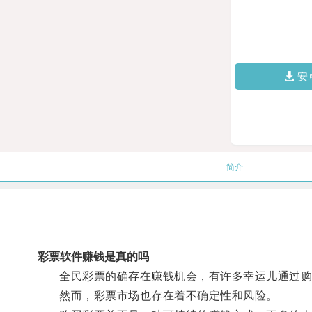
安
简介
彩票软件赚钱是真的吗
全民彩票的确存在赚钱机会，有许多幸运儿通过购
然而，彩票市场也存在着不确定性和风险。