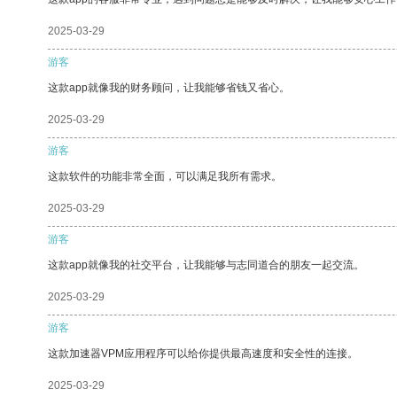
2025-03-29
游客
这款app就像我的财务顾问，让我能够省钱又省心。
2025-03-29
游客
这款软件的功能非常全面，可以满足我所有需求。
2025-03-29
游客
这款app就像我的社交平台，让我能够与志同道合的朋友一起交流。
2025-03-29
游客
这款加速器VPM应用程序可以给你提供最高速度和安全性的连接。
2025-03-29