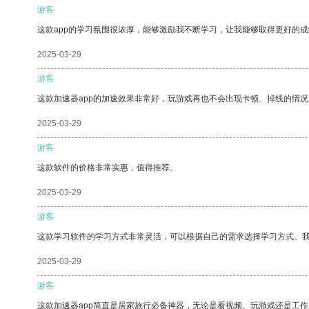
游客
这款app的学习氛围很浓厚，能够激励我不断学习，让我能够取得更好的成
2025-03-29
游客
这款加速器app的加速效果非常好，玩游戏再也不会出现卡顿、掉线的情况
2025-03-29
游客
这款软件的价格非常实惠，值得推荐。
2025-03-29
游客
这款学习软件的学习方式非常灵活，可以根据自己的需求选择学习方式。
2025-03-29
游客
这款加速器app简直是居家旅行必备神器，无论是看视频、玩游戏还是工