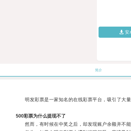
安
简介
明发彩票是一家知名的在线彩票平台，吸引了大量
500彩票为什么提现不了
然而，有时候在中奖之后，却发现账户余额并不能