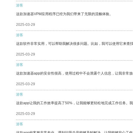
游客
这款加速器VPM应用程序已经为我们带来了无限的流畅体验。
2025-03-29
游客
这款软件非常实用，可以帮助我解决很多问题。比如，我可以使用它来查
2025-03-29
游客
这款加速器app的安全性很高，使用过程中不会泄露个人信息，让我非常放
2025-03-29
游客
这款app让我的工作效率提高了50%，让我能够更轻松地完成工作任务。
2025-03-29
游客
这款app的客服非常专业，遇到问题总是能够及时解决，让我能够安心工作