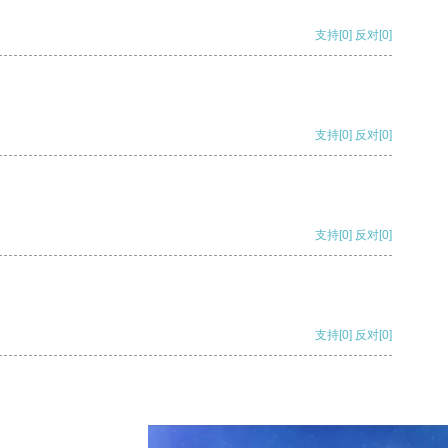
支持
[0]
反对
[0]
支持
[0]
反对
[0]
支持
[0]
反对
[0]
支持
[0]
反对
[0]
支持
[0]
反对
[0]