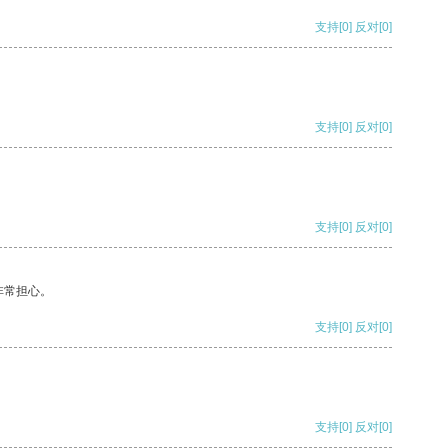
支持
[0]
反对
[0]
支持
[0]
反对
[0]
支持
[0]
反对
[0]
非常担心。
支持
[0]
反对
[0]
支持
[0]
反对
[0]