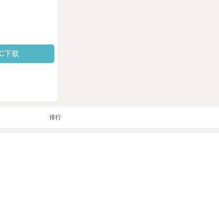
PC下载
排行