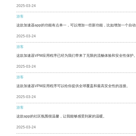
2025-03-24
游客
这款加速器app的功能有点单一，可以增加一些新功能，比如增加一个自
2025-03-24
游客
这款加速器VPM应用程序已经为我们带来了无限的流畅体验和安全性保护
2025-03-24
游客
这款加速器VPM应用程序可以给你提供全球覆盖和最高安全性的连接。
2025-03-24
游客
这款app的社区氛围很温馨，让我能够感受到家的温暖。
2025-03-24