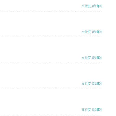
支持
[0]
反对
[0]
支持
[0]
反对
[0]
支持
[0]
反对
[0]
支持
[0]
反对
[0]
支持
[0]
反对
[0]