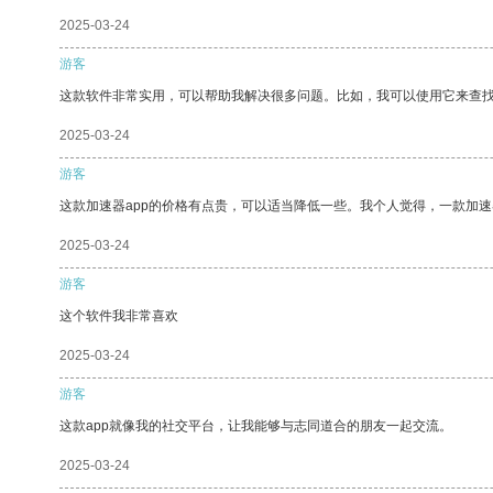
2025-03-24
游客
这款软件非常实用，可以帮助我解决很多问题。比如，我可以使用它来查
2025-03-24
游客
这款加速器app的价格有点贵，可以适当降低一些。我个人觉得，一款加速
2025-03-24
游客
这个软件我非常喜欢
2025-03-24
游客
这款app就像我的社交平台，让我能够与志同道合的朋友一起交流。
2025-03-24