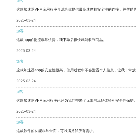
游客
这款加速器VPM应用程序可以给你提供最高速度和安全性的连接，并帮助
2025-03-24
游客
这款app的物流非常快捷，我下单后很快就能收到商品。
2025-03-24
游客
这款加速器app的安全性很高，使用过程中不会泄露个人信息，让我非常放
2025-03-24
游客
这款加速器VPM应用程序已经为我们带来了无限的流畅体验和安全性保护
2025-03-24
游客
这款软件的功能非常全面，可以满足我所有需求。