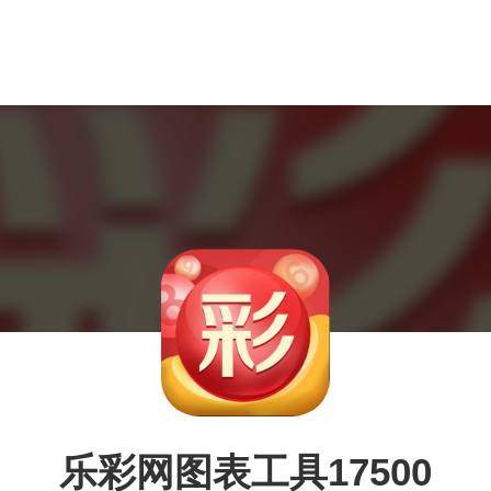
乐彩网图表工具17500