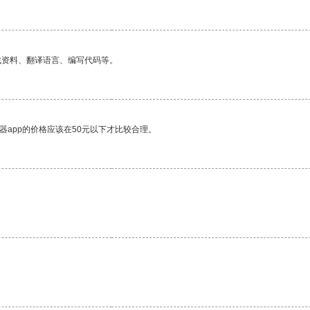
找资料、翻译语言、编写代码等。
器app的价格应该在50元以下才比较合理。