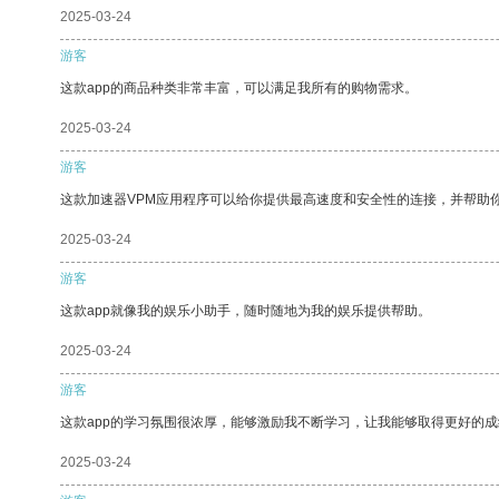
2025-03-24
游客
这款app的商品种类非常丰富，可以满足我所有的购物需求。
2025-03-24
游客
这款加速器VPM应用程序可以给你提供最高速度和安全性的连接，并帮助
2025-03-24
游客
这款app就像我的娱乐小助手，随时随地为我的娱乐提供帮助。
2025-03-24
游客
这款app的学习氛围很浓厚，能够激励我不断学习，让我能够取得更好的成
2025-03-24