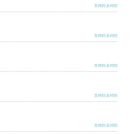
支持
[0]
反对
[0]
支持
[0]
反对
[0]
支持
[0]
反对
[0]
支持
[0]
反对
[0]
支持
[0]
反对
[0]