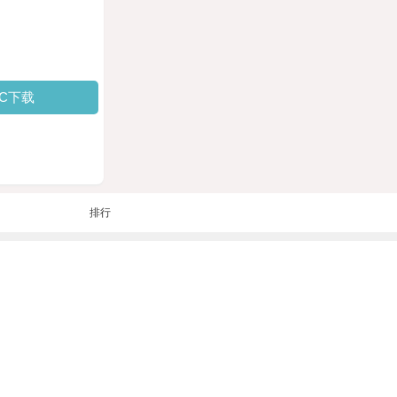
PC下载
排行