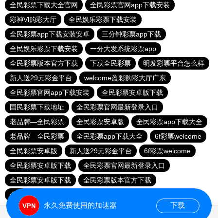
全民彩票下载大全官网
全民彩票官网app下载安装
彩神Vl购彩大厅
全民娱乐彩票下载安装
全民彩票app下载安装安卓
三分钟彩票app下载
全民娱乐彩票下载安装
一分大发系统彩票app
全民彩票版本官方下载
下载全民彩票
明发彩票平台怎么样
新人送29元彩金平台
welcome盈彩购彩大厅广东
全民彩票官网app下载安装
全民彩票安卓版下载
国民彩票下载地址
全民彩票官网最新登录入口
老品牌—全民彩票
全民彩票安卓版
全民彩票app下载大全
老品牌—全民彩票
全民彩票app下载大全
6f彩票welcome
全民彩票安卓版
新人送29元彩金平台
6f彩票welcome
全民彩票安卓版下载
全民彩票官网最新登录入口
全民彩票安卓版下载
全民彩票版本官方下载
全民彩票app下载安装安卓
永久免费使用的加速器
下载