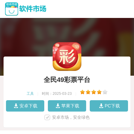
全民49彩票平台
工具
|
时间：2025-03-23
|
安卓下载
苹果下载
PC下载
安卓市场，安全绿色