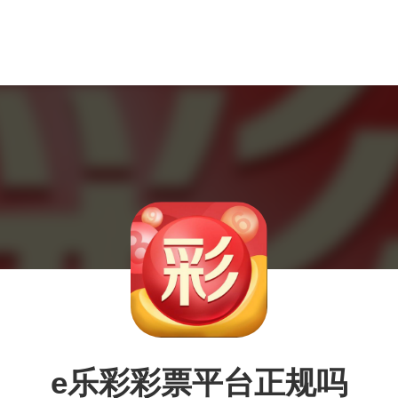
e乐彩彩票平台正规吗