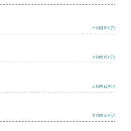
支持
[0]
反对
[0]
支持
[0]
反对
[0]
支持
[0]
反对
[0]
支持
[0]
反对
[0]