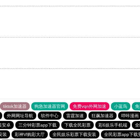
tiktok加速器
狗急加速器官网
免费vqn外网加速
小蓝鸟
免
外网网址导航
软件中心
雷霆加速
狂飙加速器
哔咔漫画
装安卓
三分钟彩票app下载
下载全民彩票
彩6娱乐手机端
全
安装
彩神Vl购彩大厅
全民娱乐彩票下载安装
全民彩票app下载