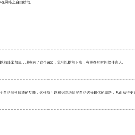
你在网络上自由移动。
我以前经常加班，现在有了这个app，我可以提前下班，有更多的时间陪伴家人。
一个自动切换线路的功能，这样就可以根据网络情况自动选择最优的线路，从而获得更