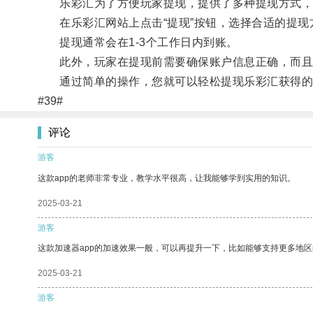
乐彩汇为了方便玩家提现，提供了多种提现方式，
在乐彩汇网站上点击“提现”按钮，选择合适的提现
提现通常会在1-3个工作日内到账。
此外，玩家在提现前需要确保账户信息正确，而且
通过简单的操作，您就可以轻松提现乐彩汇获得的
#39#
评论
游客
这款app的老师非常专业，教学水平很高，让我能够学到实用的知识。
2025-03-21
游客
这款加速器app的加速效果一般，可以再提升一下，比如能够支持更多地
2025-03-21
游客