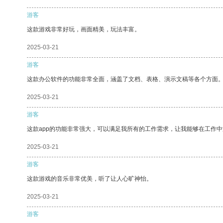
游客
这款游戏非常好玩，画面精美，玩法丰富。
2025-03-21
游客
这款办公软件的功能非常全面，涵盖了文档、表格、演示文稿等各个方面
2025-03-21
游客
这款app的功能非常强大，可以满足我所有的工作需求，让我能够在工作
2025-03-21
游客
这款游戏的音乐非常优美，听了让人心旷神怡。
2025-03-21
游客