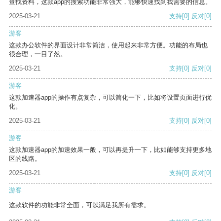
查找资料，这款app的搜索功能非常强大，能够快速找到我需要的信息。
2025-03-21
支持
[0]
反对
[0]
游客
这款办公软件的界面设计非常简洁，使用起来非常方便。功能的布局也
很合理，一目了然。
2025-03-21
支持
[0]
反对
[0]
游客
这款加速器app的操作有点复杂，可以简化一下，比如将设置页面进行优
化。
2025-03-21
支持
[0]
反对
[0]
游客
这款加速器app的加速效果一般，可以再提升一下，比如能够支持更多地
区的线路。
2025-03-21
支持
[0]
反对
[0]
游客
这款软件的功能非常全面，可以满足我所有需求。