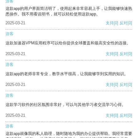
游客
这款app的用户界面简洁明了，使用起来非常容易上手，让我能够快速熟
悉操作。我不用看说明书，就可以轻松使用这款app。
2025-03-21
支持
[0]
反对
[0]
游客
这款加速器VPM应用程序可以给你提供全球覆盖和最高安全性的连接。
2025-03-21
支持
[0]
反对
[0]
游客
这款app的老师非常专业，教学水平很高，让我能够学到实用的知识。
2025-03-21
支持
[0]
反对
[0]
游客
这款学习软件的社区氛围非常好，可以与其他学习者交流学习心得。
2025-03-21
支持
[0]
反对
[0]
游客
这款app就像我的私人助理，随时随地为我的办公提供帮助。我经常需要