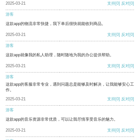
2025-03-21
支持
[0]
反对
[0]
游客
这款app的物流非常快捷，我下单后很快就能收到商品。
2025-03-21
支持
[0]
反对
[0]
游客
这款app就像我的私人助理，随时随地为我的办公提供帮助。
2025-03-21
支持
[0]
反对
[0]
游客
这款app的客服非常专业，遇到问题总是能够及时解决，让我能够安心工
作。
2025-03-21
支持
[0]
反对
[0]
游客
这款app的音乐资源非常优质，可以让我尽情享受音乐的魅力。
2025-03-21
支持
[0]
反对
[0]