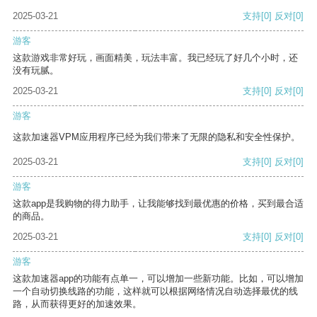
2025-03-21
支持
[0]
反对
[0]
游客
这款游戏非常好玩，画面精美，玩法丰富。我已经玩了好几个小时，还
没有玩腻。
2025-03-21
支持
[0]
反对
[0]
游客
这款加速器VPM应用程序已经为我们带来了无限的隐私和安全性保护。
2025-03-21
支持
[0]
反对
[0]
游客
这款app是我购物的得力助手，让我能够找到最优惠的价格，买到最合适
的商品。
2025-03-21
支持
[0]
反对
[0]
游客
这款加速器app的功能有点单一，可以增加一些新功能。比如，可以增加
一个自动切换线路的功能，这样就可以根据网络情况自动选择最优的线
路，从而获得更好的加速效果。