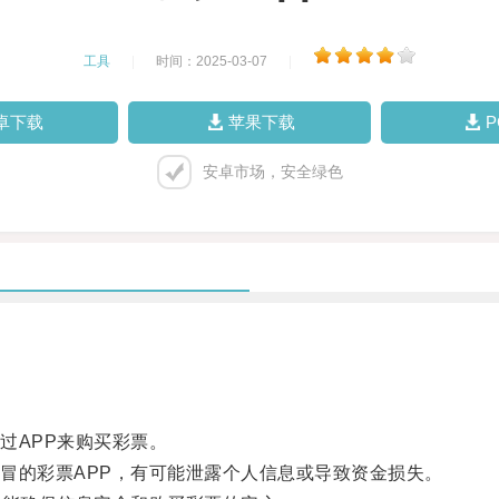
工具
|
时间：2025-03-07
|
卓下载
苹果下载
安卓市场，安全绿色
APP来购买彩票。
的彩票APP，有可能泄露个人信息或导致资金损失。