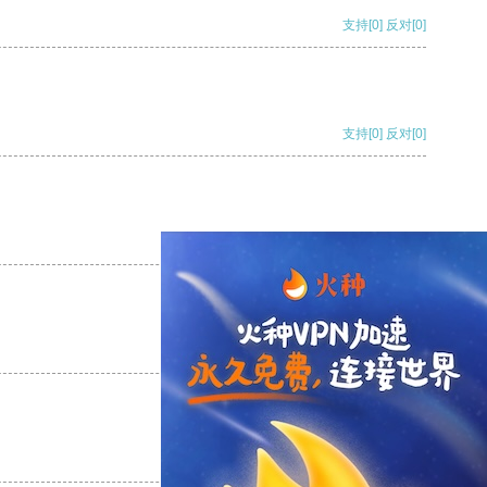
支持
[0]
反对
[0]
支持
[0]
反对
[0]
支持
[0]
反对
[0]
支持
[0]
反对
[0]
支持
[0]
反对
[0]