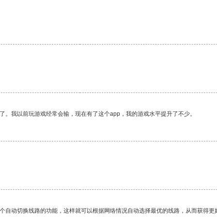
了。我以前玩游戏经常会输，现在有了这个app，我的游戏水平提升了不少。
一个自动切换线路的功能，这样就可以根据网络情况自动选择最优的线路，从而获得更