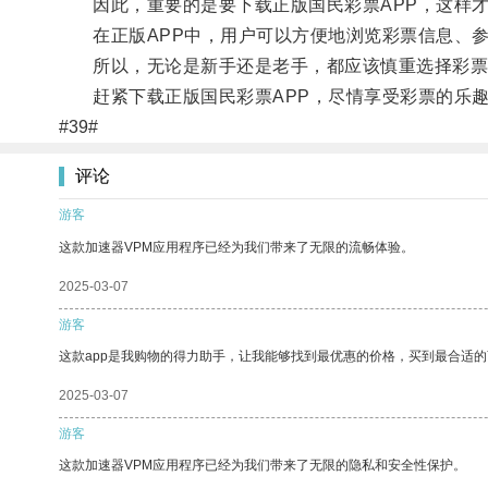
因此，重要的是要下载正版国民彩票APP，这样才
在正版APP中，用户可以方便地浏览彩票信息、参
所以，无论是新手还是老手，都应该慎重选择彩票A
赶紧下载正版国民彩票APP，尽情享受彩票的乐趣
#39#
评论
游客
这款加速器VPM应用程序已经为我们带来了无限的流畅体验。
2025-03-07
游客
这款app是我购物的得力助手，让我能够找到最优惠的价格，买到最合适
2025-03-07
游客
这款加速器VPM应用程序已经为我们带来了无限的隐私和安全性保护。